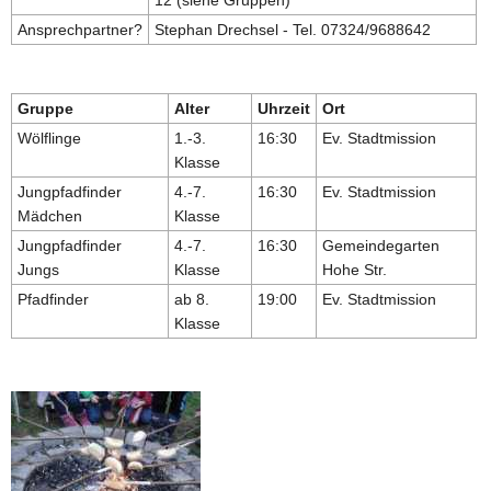
Ansprechpartner?
Stephan Drechsel - Tel. 07324/9688642
Gruppe
Alter
Uhrzeit
Ort
Wölflinge
1.-3.
16:30
Ev. Stadtmission
Klasse
Jungpfadfinder
4.-7.
16:30
Ev. Stadtmission
Mädchen
Klasse
Jungpfadfinder
4.-7.
16:30
Gemeindegarten
Jungs
Klasse
Hohe Str.
Pfadfinder
ab 8.
19:00
Ev. Stadtmission
Klasse